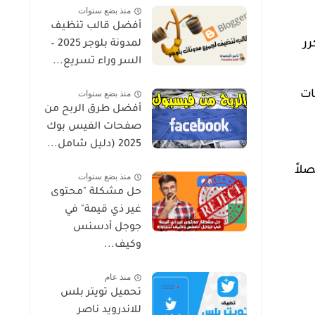
منذ بضع سنوات
أفضل قالب تنظيف
كرر
لمدونة بلوجر 2025 –
السر وراء تسريع...
ات
منذ بضع سنوات
أفضل طرق الربح من
صفحات الفيس بوك
2025 (دليل شامل...
لاً
منذ بضع سنوات
حل مشكلة "محتوى
غير ذي قيمة" في
جوجل أدسنس
وكيف...
منذ عام
تحميل تويتر بلس
للاندرويد ناصر