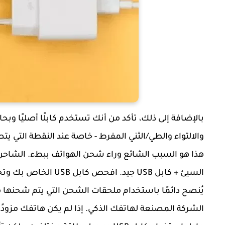
والالتواء والطي/الثني المفرط - خاصة عند النقطة التي يت
السيئ + كابل USB جيد. افحص كابل USB الخاص بك وتحقق من عدم وجود أضرار خارجية.
يُنصح دائمًا باستخدام ملحقات الشحن التي يتم شحنها 
الشركة المصنعة لهاتفك الذكي. إذا لم يكن هاتفك مزود