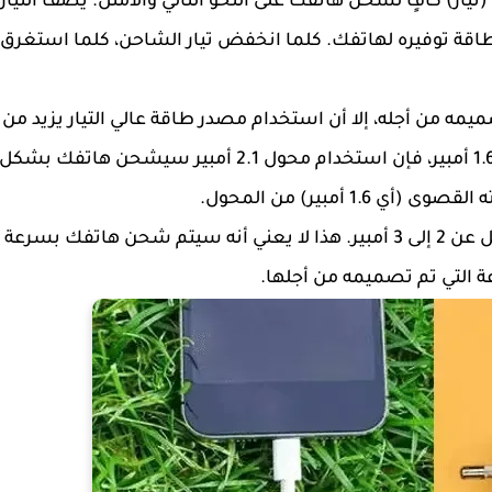
ار) كافٍ لشحن هاتفك على النحو التالي والأمثل. يضف التيار
الطاقة توفيره لهاتفك. كلما انخفض تيار الشاحن، كلما استغرق
مه من أجله، إلا أن استخدام مصدر طاقة عالي التيار يزيد م
الشحن السريع. على سبيل المثال، إذا كان هاتفك يدعم 1.6 أمبير، فإن استخدام محول 2.1 أمبير سي
للاستمتاع بالشحن السريع، استخدم شاحنًا بسعة لا تقل عن 2 إلى 3 أمبير. هذا لا يعني أنه سيتم شحن هاتفك بسرعة
لتي تم تصميمه من أجلها.