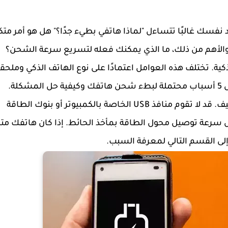
 وقتا طويلا ليصل إلى 100%؟ هل تجد نفسك غالبًا تتساءل "لماذا هاتفي بطيء جدًا؟" هل هو أمر مت
والأهم من ذلك، ما الذي يمكنك فعله لتسريع سرعة الشحن؟
ة. تختلف هذه العوامل اعتمادًا على نوع الهاتف الذكي وملحق
ة.
قبل المتابعة، تأكد من عدم الشحن من مصدر طاقة ضعيف. قد لا تقوم منافذ USB الخاصة بالكمبيوتر أو بنوك الطاقة
رعة توصيل محول الطاقة بمأخذ الحائط. إذا كان هاتفك متص
ى القسم التالي لمعرفة السبب.