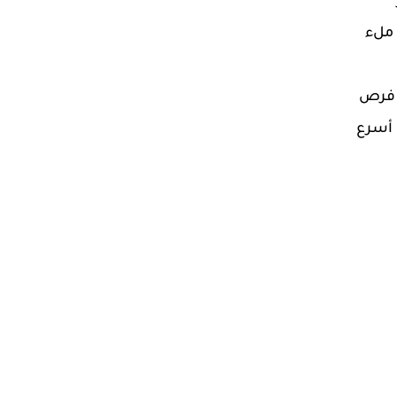
 ملء
ن فرص
شحن هاتفك بشكل أسرع