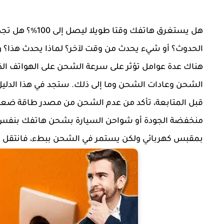
هل يستغرق هاتفك
الحدوث؟ أو شيء يحدث من وقت لآخر؟ لماذا يحدث هذا؟ 
هناك عدة عوامل تؤثر على سرعة الشحن على الهواتف الذكي
الشحن وعادات الشحن وما إلى ذلك. ستجد في هذا الدليل 5 أسباب محتملة لبطء شحن هاتفك وكيفية حل المشكل
منخفضة الجودة أو شواحن السيارة بشحن هاتفك بنفس س
بمقبس كهربائي ولكن يستمر في الشحن ببطء، فانتقل إل