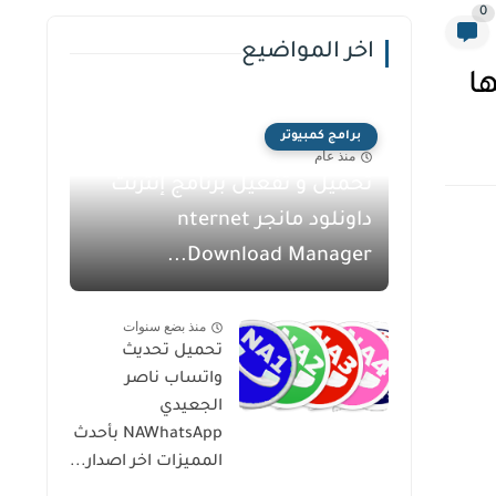
0
اخر المواضيع
برامج كمبيوتر
منذ عام
تحميل و تفعيل برنامج إنترنت
داونلود مانجر nternet
Download Manager...
منذ بضع سنوات
تحميل تحديث
واتساب ناصر
الجعيدي
NAWhatsApp بأحدث
المميزات اخر اصدار...