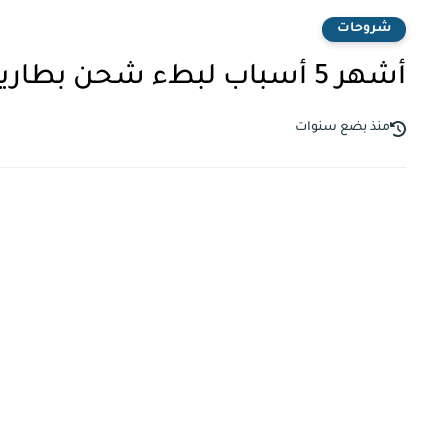
شروحات
أشهر 5 أسباب لبطء شحن بطارية أجهزة الأندرويد والأيفون وكيفية حلها
منذ بضع سنوات