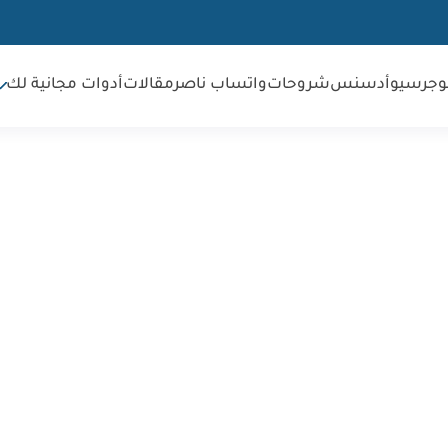
وجر
سيو
أدسنس
شروحات
واتساب ناصر
مقالات
أدوات مجانية لك