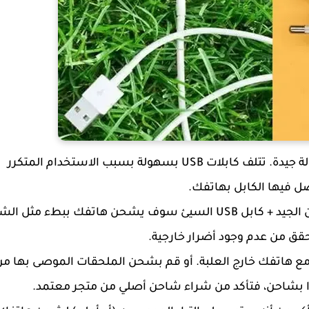
بالإضافة إلى ذلك، تأكد من أنك تستخدم كابلًا أصليًا وبحالة جيدة. تتلف كابلات USB بسهولة بسبب الاستخدام المتكرر
صل فيها الكابل بهاتفك.
هذا هو السبب الشائع وراء شحن الهواتف ببطء. الشاحن الجيد + كابل USB السيئ سوف يشحن هاتفك ببطء م
مع هاتفك خارج العلبة. أو قم بشحن الملحقات الموصى بها من
ًا بشاحن، فتأكد من شراء شاحن أصلي من متجر معتمد.