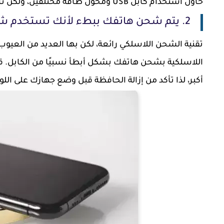
حاول استخدام كابل USB ومحول طاقة مختلفين، ولكن تأكد من أنه يحتوي على التيار الموصى به (أو أعلى) لشحن هاتفك.
2. يتم شحن هاتفك ببطء لأنك تستخدم شاحنًا لاسلكيًا
تقنية الشحن اللاسلكي رائعة، لكن بها العديد من العيو
اللاسلكية بشحن هاتفك بشكل أبطأ نسبيًا من الكابل. 
أكبر، لذا تأكد من إزالة الحافظة قبل وضع جهازك على اللو