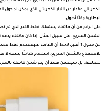
تأكد من أن الشاحن الخاص بك يحتوي على تصنيف إخراج (تي
الكهربائي مقدار من التيار الكهربائي الذي يمكن لمحول 
البطارية وقتًا أطول.
على الرغم من أن هاتفك يستهلك فقط القدر الذي تم تصمي
من محول 1 أمبير. لاحظ أن الهاتف سيستخدم فقط سعته القصوى (أي 1.6 أمبير) من المحول.
مضاعفة، بل سيضمن فقط أن يتم شحن هاتفك بالسرعة ا