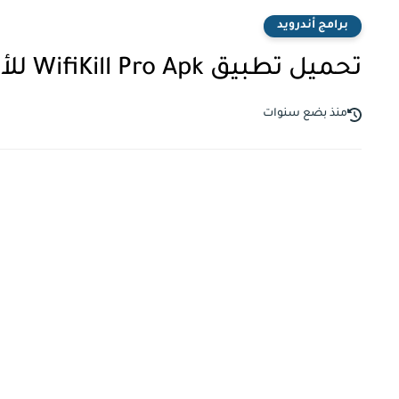
برامج أندرويد
تحميل تطبيق WifiKill Pro Apk للأندرويد
منذ بضع سنوات