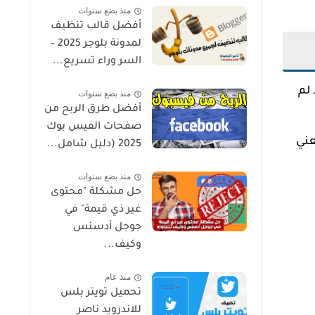
منذ بضع سنوات
أفضل قالب تنظيف
لمدونة بلوجر 2025 –
السر وراء تسريع...
لم
منذ بضع سنوات
أفضل طرق الربح من
صفحات الفيس بوك
عني
2025 (دليل شامل...
منذ بضع سنوات
حل مشكلة "محتوى
غير ذي قيمة" في
جوجل أدسنس
وكيف...
منذ عام
تحميل تويتر بلس
للاندرويد ناصر