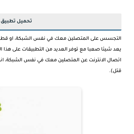
تحميل تطبيق WifiKill Pro Apk للأندرويد
التجسس على المتصلين معك في نفس الشبكة، او قطع ال
يعد شيئا صعبا مع توفر العديد من التطبيقات على هذا الن
اتصال الانترنت عن المتصلين معك في نفس الشبكة، انه 
قتل).