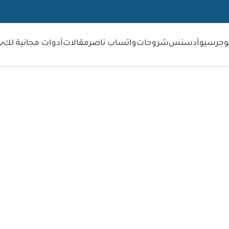
وجر
سيو
أدسنس
شروحات
واتساب ناصر
مقالات
أدوات مجانية لك