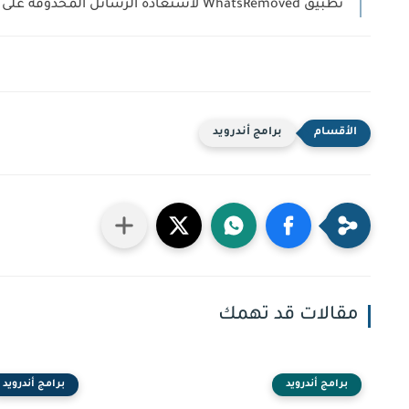
تطبيق WhatsRemoved لاستعادة الرسائل المحذوفة على واتس اب
برامج أندرويد
مقالات قد تهمك
برامج أندرويد
برامج أندرويد