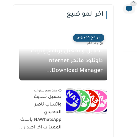
0
اخر المواضيع
برامج كمبيوتر
منذ عام
تحميل و تفعيل برنامج إنترنت
داونلود مانجر nternet
Download Manager...
منذ بضع سنوات
تحميل تحديث
واتساب ناصر
الجعيدي
NAWhatsApp بأحدث
المميزات اخر اصدار...